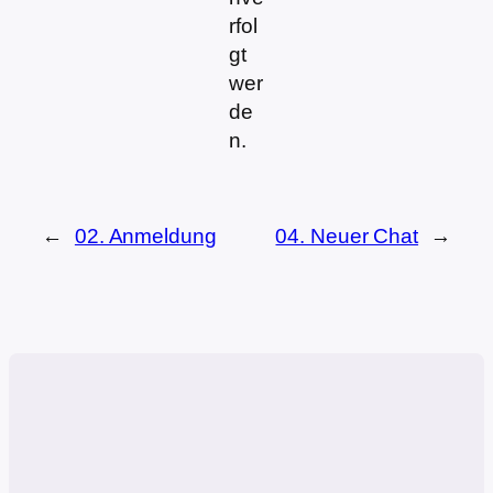
rfol
gt
wer
de
n.
←
02. Anmeldung
04. Neuer Chat
→