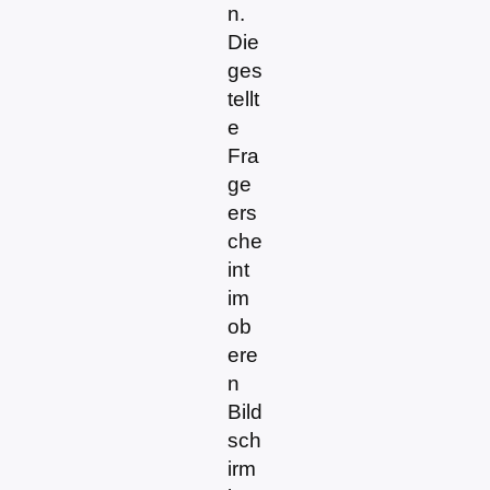
n.
Die
ges
tellt
e
Fra
ge
ers
che
int
im
ob
ere
n
Bild
sch
irm