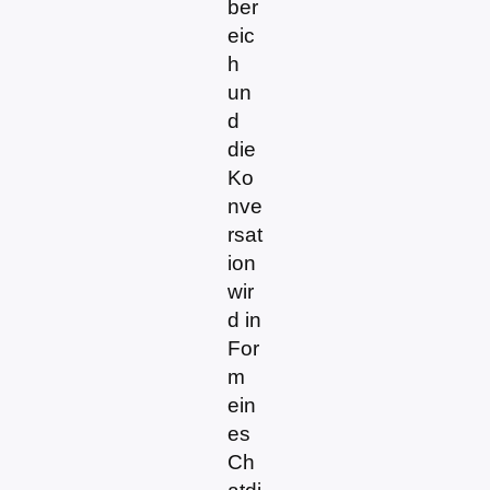
ber
eic
h
un
d
die
Ko
nve
rsat
ion
wir
d in
For
m
ein
es
Ch