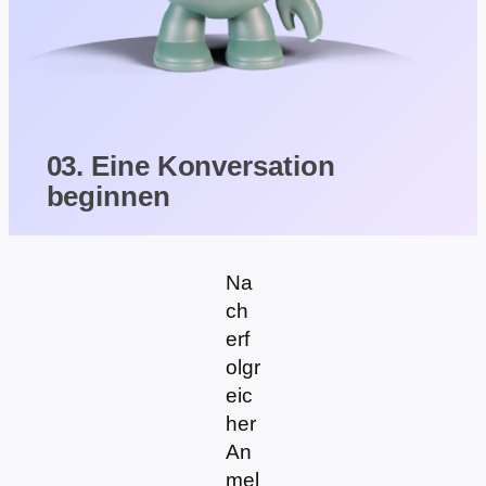
03. Eine Konversation
beginnen
Na
ch
erf
olgr
eic
her
An
mel