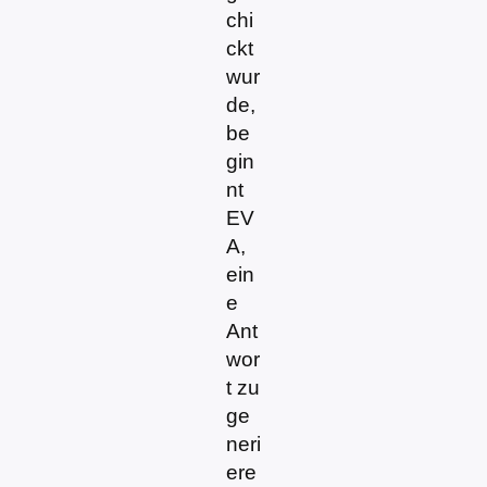
chi
ckt
wur
de,
be
gin
nt
EV
A,
ein
e
Ant
wor
t zu
ge
neri
ere