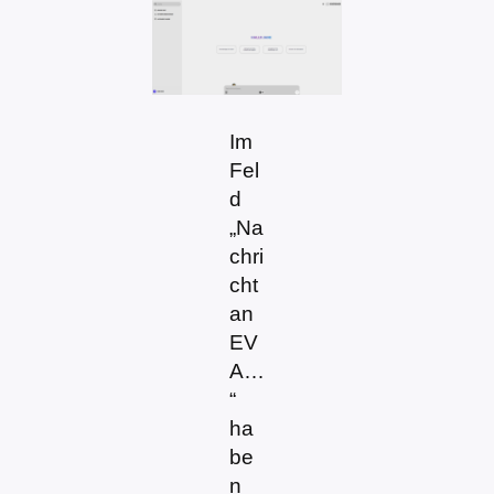
Im
Fel
d
„Na
chri
cht
an
EV
A…
“
ha
be
n