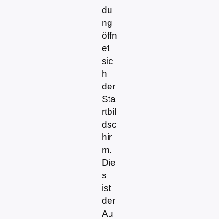
du
ng
öffn
et
sic
h
der
Sta
rtbil
dsc
hir
m.
Die
s
ist
der
Au