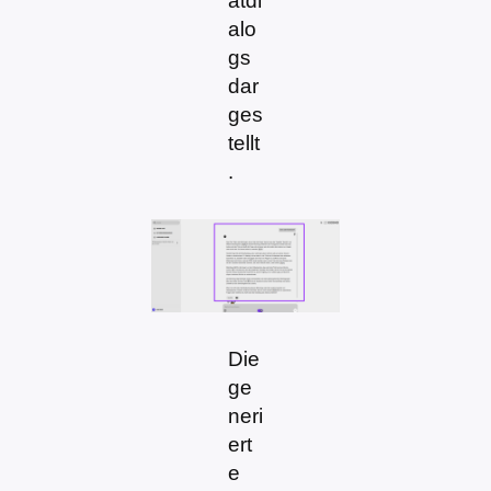
atdi
alo
gs
dar
ges
tellt
.
Die
ge
neri
ert
e