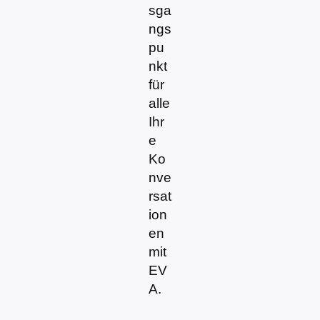
sga
ngs
pu
nkt
für
alle
Ihr
e
Ko
nve
rsat
ion
en
mit
EV
A.