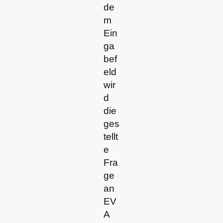
de
m
Ein
ga
bef
eld
wir
d
die
ges
tellt
e
Fra
ge
an
EV
A