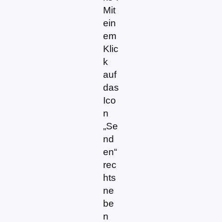
Mit
ein
em
Klic
k
auf
das
Ico
n
„Se
nd
en“
rec
hts
ne
be
n