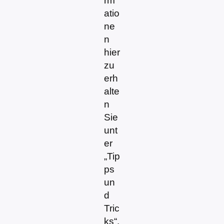
rm
atio
ne
n
hier
zu
erh
alte
n
Sie
unt
er
„Tip
ps
un
d
Tric
ks“.