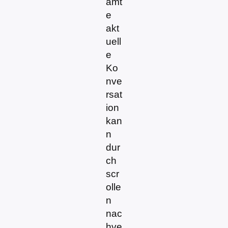
amt
e
akt
uell
e
Ko
nve
rsat
ion
kan
n
dur
ch
scr
olle
n
nac
hve