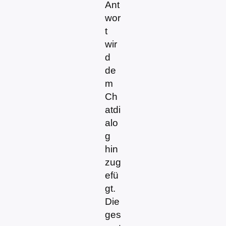
Ant
wor
t
wir
d
de
m
Ch
atdi
alo
g
hin
zug
efü
gt.
Die
ges