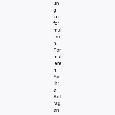
un
g
zu
for
mul
iere
n.
For
mul
iere
n
Sie
Ihr
e
Anf
rag
en