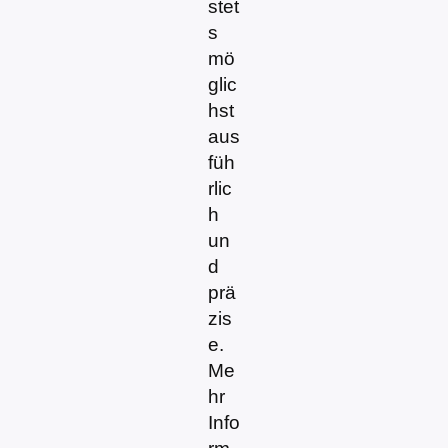
stet
s
mö
glic
hst
aus
füh
rlic
h
un
d
prä
zis
e.
Me
hr
Info