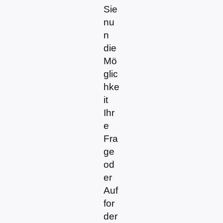
Sie
nu
n
die
Mö
glic
hke
it
Ihr
e
Fra
ge
od
er
Auf
for
der